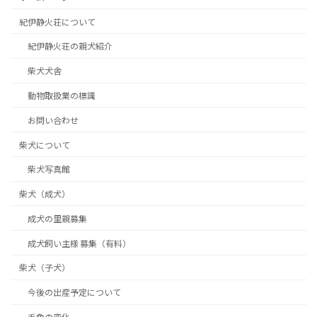
紀伊静火荘について
紀伊静火荘の親犬紹介
柴犬犬舎
動物取扱業の標識
お問い合わせ
柴犬について
柴犬写真館
柴犬（成犬）
成犬の里親募集
成犬飼い主様 募集（有料）
柴犬（子犬）
今後の出産予定について