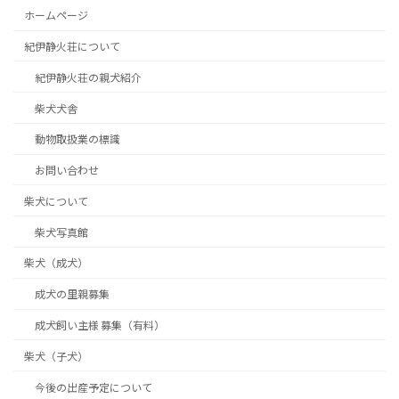
ホームページ
紀伊静火荘について
紀伊静火荘の親犬紹介
柴犬犬舎
動物取扱業の標識
お問い合わせ
柴犬について
柴犬写真館
柴犬（成犬）
成犬の里親募集
成犬飼い主様 募集（有料）
柴犬（子犬）
今後の出産予定について