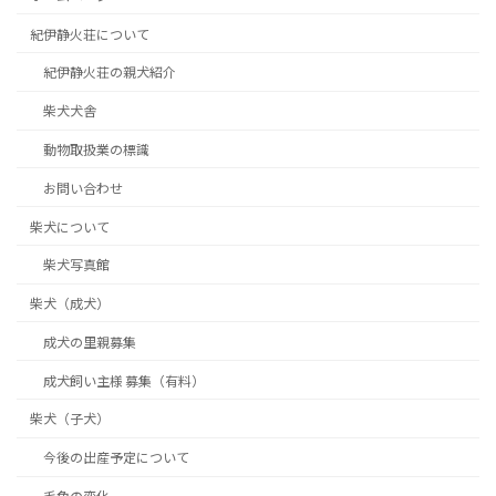
紀伊静火荘について
紀伊静火荘の親犬紹介
柴犬犬舎
動物取扱業の標識
お問い合わせ
柴犬について
柴犬写真館
柴犬（成犬）
成犬の里親募集
成犬飼い主様 募集（有料）
柴犬（子犬）
今後の出産予定について